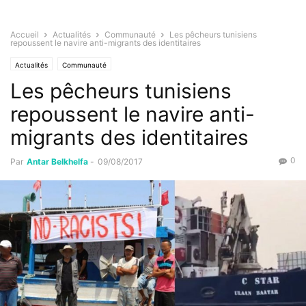
Accueil
Actualités
Communauté
Les pêcheurs tunisiens
repoussent le navire anti-migrants des identitaires
Actualités
Communauté
Les pêcheurs tunisiens
repoussent le navire anti-
migrants des identitaires
0
Par
Antar Belkhelfa
-
09/08/2017