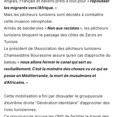
Anglais, Français et Italiens prêts à tout pour «
repousser
les migrants vers l’Afrique.
»
Mais les pêcheurs tunisiens sont décidés à combattre
cette invasion xénophobe.
Armés de banderoles «
Non aux racistes
», les pêcheurs
tunisiens bloquent le passage des côtes de Zarzis en
Tunisie.
Le président de l’Association des pêcheurs tunisiens
Chamseddine Bourassine assure qu’en cas d’approche du
bateau «
nous allons fermer le canal qui sert au
ravitaillement. C’est la moindre des choses vu ce qui se
passe en Méditerranée, la mort de musulmans et
d’Africains.
»
Cette mobilisation a fini par dissuader le groupuscule
d’extrême droite “Génération Identitaire” d’approcher des
rives tunisiennes.
Ce groupuscule accuse les ONG de faciliter le travail des