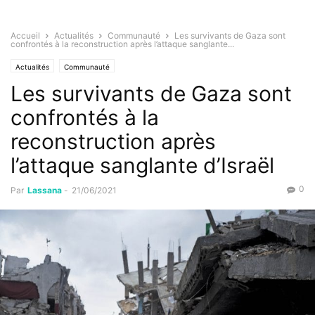
Accueil
Actualités
Communauté
Les survivants de Gaza sont
confrontés à la reconstruction après l’attaque sanglante...
Actualités
Communauté
Les survivants de Gaza sont
confrontés à la
reconstruction après
l’attaque sanglante d’Israël
0
Par
Lassana
-
21/06/2021