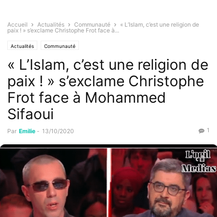
Accueil
Actualités
Communauté
« L’Islam, c’est une religion de
paix ! » s’exclame Christophe Frot face à...
Actualités
Communauté
« L’Islam, c’est une religion de
paix ! » s’exclame Christophe
Frot face à Mohammed
Sifaoui
1
Par
Emilie
-
13/10/2020