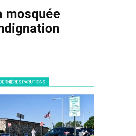
 la mosquée
indignation
DERNIÈRES PARUTIONS