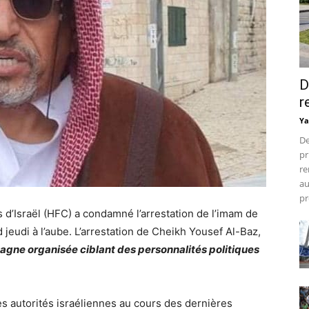
D
r
Ya
De
pr
re
au
pr
 d’Israël (HFC) a condamné l’arrestation de l’imam de
jeudi à l’aube. L’arrestation de Cheikh Yousef Al-Baz,
gne organisée ciblant des personnalités politiques
les autorités israéliennes au cours des dernières