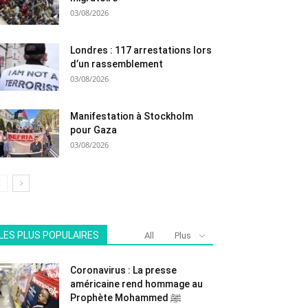
03/08/2026
Londres : 117 arrestations lors
d’un rassemblement
03/08/2026
Manifestation à Stockholm
pour Gaza
03/08/2026
LES PLUS POPULAIRES
All
Plus
Coronavirus : La presse
américaine rend hommage au
Prophète Mohammed ﷺ