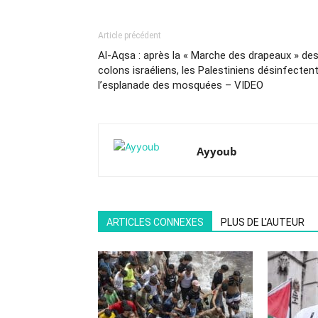
Article précédent
Al-Aqsa : après la « Marche des drapeaux » de
colons israéliens, les Palestiniens désinfecten
l’esplanade des mosquées – VIDEO
Ayyoub
ARTICLES CONNEXES
PLUS DE L'AUTEUR