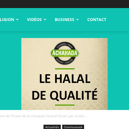
LIGION
VIDÉOS
BUSINESS
CONTACT
ation de l’imam de la mosquée Grand Omari par Israël...
Actualités
Communauté