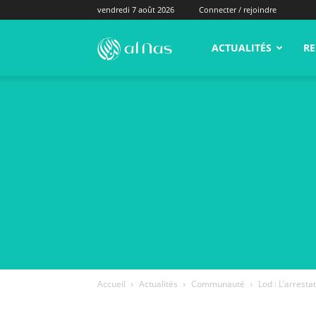
vendredi 7 août 2026
Connecter / rejoindre
alNas.fr
ACTUALITÉS
RE
Accueil
Actualités
Communauté
Lod : L’arrest