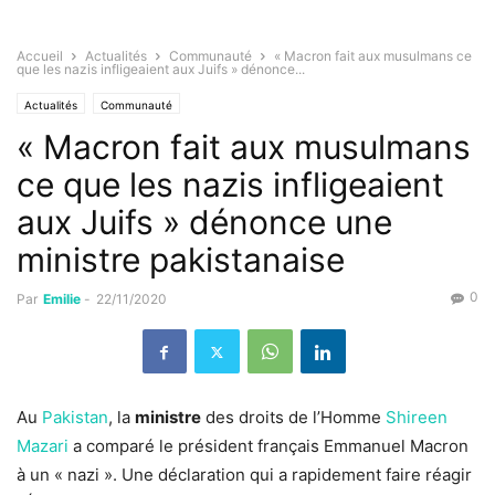
Accueil
Actualités
Communauté
« Macron fait aux musulmans ce
que les nazis infligeaient aux Juifs » dénonce...
Actualités
Communauté
« Macron fait aux musulmans
ce que les nazis infligeaient
aux Juifs » dénonce une
ministre pakistanaise
0
Par
Emilie
-
22/11/2020
Au
Pakistan
, la
ministre
des droits de l’Homme
Shireen
Mazari
a comparé le président français Emmanuel Macron
à un « nazi ». Une déclaration qui a rapidement faire réagir