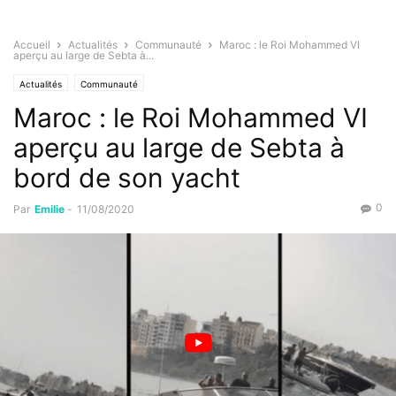
Accueil
Actualités
Communauté
Maroc : le Roi Mohammed VI
aperçu au large de Sebta à...
Actualités
Communauté
Maroc : le Roi Mohammed VI
aperçu au large de Sebta à
bord de son yacht
0
Par
Emilie
-
11/08/2020