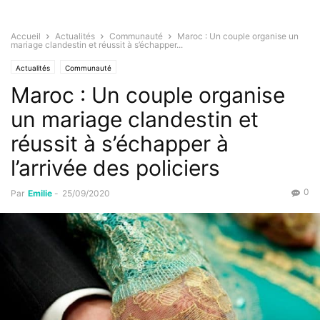
Accueil
Actualités
Communauté
Maroc : Un couple organise un
mariage clandestin et réussit à s’échapper...
Actualités
Communauté
Maroc : Un couple organise
un mariage clandestin et
réussit à s’échapper à
l’arrivée des policiers
0
Par
Emilie
-
25/09/2020