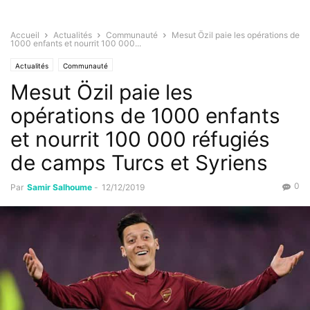
Accueil
Actualités
Communauté
Mesut Özil paie les opérations de
1000 enfants et nourrit 100 000...
Actualités
Communauté
Mesut Özil paie les
opérations de 1000 enfants
et nourrit 100 000 réfugiés
de camps Turcs et Syriens
0
Par
Samir Salhoume
-
12/12/2019