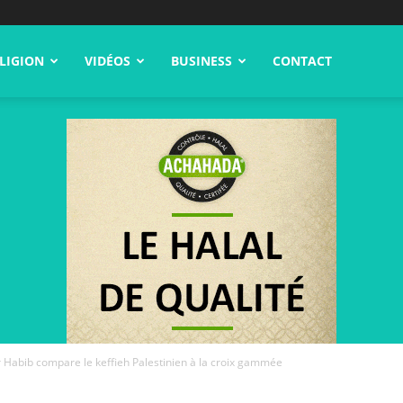
LIGION
VIDÉOS
BUSINESS
CONTACT
Habib compare le keffieh Palestinien à la croix gammée