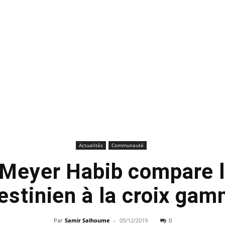
Actualités
Communauté
Meyer Habib compare l
estinien à la croix ga
Par
Samir Salhoume
-
05/12/2019
0