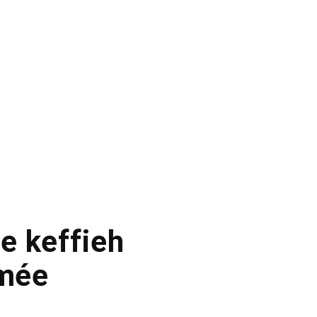
e keffieh
mmée