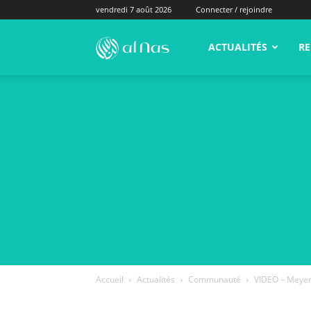
vendredi 7 août 2026
Connecter / rejoindre
alNas.fr
ACTUALITÉS
RE
Accueil
Actualités
Communauté
VIDEO – Meyer 