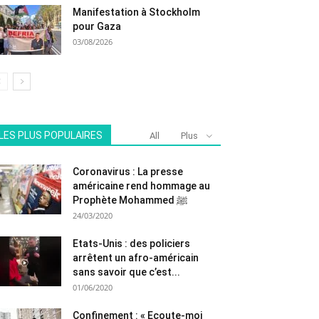
Manifestation à Stockholm
pour Gaza
03/08/2026
LES PLUS POPULAIRES
All
Plus
Coronavirus : La presse
américaine rend hommage au
Prophète Mohammed ﷺ
24/03/2020
Etats-Unis : des policiers
arrêtent un afro-américain
sans savoir que c’est...
01/06/2020
Confinement : « Ecoute-moi