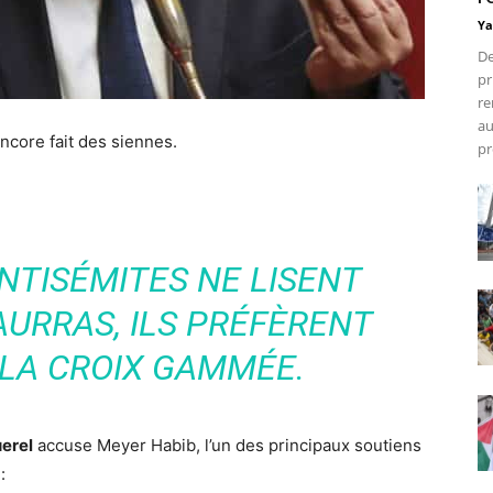
Ya
De
pr
re
au
ncore fait des siennes.
pr
NTISÉMITES NE LISENT
AURRAS, ILS PRÉFÈRENT
 LA CROIX GAMMÉE.
uerel
accuse Meyer Habib, l’un des principaux soutiens
: