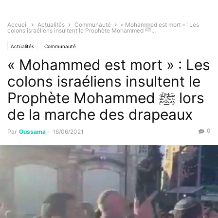
Accueil
Actualités
Communauté
« Mohammed est mort » : Les
colons israéliens insultent le Prophète Mohammed ﷺ...
Actualités
Communauté
« Mohammed est mort » : Les
colons israéliens insultent le
Prophète Mohammed ﷺ lors
de la marche des drapeaux
0
Par
Oussama
-
16/06/2021