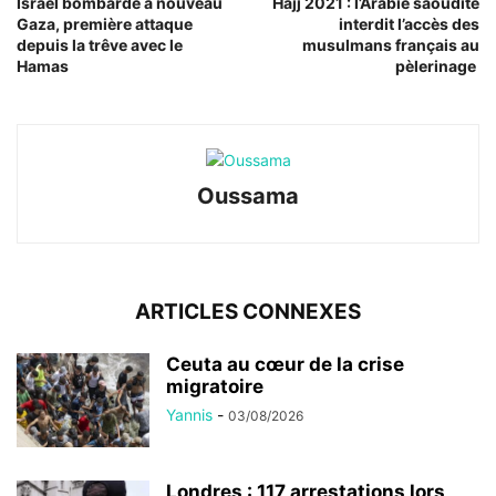
Israël bombarde à nouveau
Hajj 2021 : l’Arabie saoudite
Gaza, première attaque
interdit l’accès des
depuis la trêve avec le
musulmans français au
Hamas
pèlerinage
Oussama
ARTICLES CONNEXES
Ceuta au cœur de la crise
migratoire
Yannis
-
03/08/2026
Londres : 117 arrestations lors