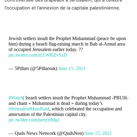
l’occupation et l’annexion de la capitale palestinienne.
Jewish settlers insult the Prophet Muhammad (peace be upon
him) during a Israeli flag-raising march in Bab al-Amud area
of occupied Jerusalem earlier today. ??
pic.twitter.com/zcLWRZvSzD
— 5Pillars (@5Pillarsuk)
June 15, 2021
#Watch
| Israeli settlers insult the Prophet Muhammad -PBUH-
and chant « Muhammad is dead » during today’s
#JerusalemMassRaid
, which celebrated the occupation and
annexation of the Palestinian capital city.
pic.twitter.com/jsreyztMg1
— Quds News Network (@QudsNen)
June 15, 2021