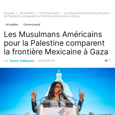
Accueil
Actualités
Communauté
Les Musulmans Américains pour
la Palestine comparent la frontière Mexicaine à Gaza
Actualités
Communauté
Les Musulmans Américains
pour la Palestine comparent
la frontière Mexicaine à Gaza
0
Par
Samir Salhoume
-
04/12/2019