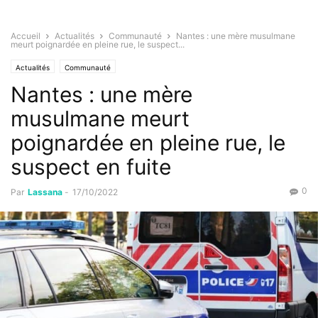
Accueil
Actualités
Communauté
Nantes : une mère musulmane
meurt poignardée en pleine rue, le suspect...
Actualités
Communauté
Nantes : une mère
musulmane meurt
poignardée en pleine rue, le
suspect en fuite
0
Par
Lassana
-
17/10/2022