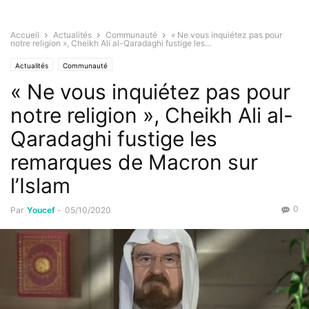
Accueil
Actualités
Communauté
« Ne vous inquiétez pas pour
notre religion », Cheikh Ali al-Qaradaghi fustige les...
Actualités
Communauté
« Ne vous inquiétez pas pour
notre religion », Cheikh Ali al-
Qaradaghi fustige les
remarques de Macron sur
l’Islam
0
Par
Youcef
-
05/10/2020