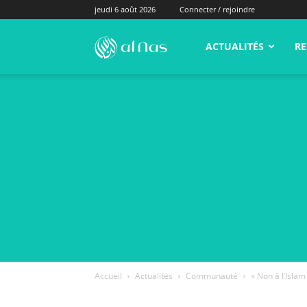
jeudi 6 août 2026
Connecter / rejoindre
alNas.fr
ACTUALITÉS
RE
Accueil
Actualités
Communauté
« Non à l’Islam