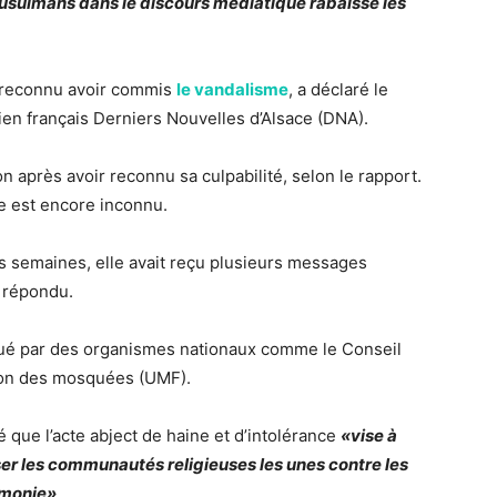
musulmans dans le discours médiatique rabaisse les
a reconnu avoir commis
le vandalisme
, a déclaré le
ien français Derniers Nouvelles d’Alsace (DNA).
on après avoir reconnu sa culpabilité, selon le rapport.
me est encore inconnu.
s semaines, elle avait reçu plusieurs messages
s répondu.
iqué par des organismes nationaux comme le Conseil
ion des mosquées (UMF).
que l’acte abject de haine et d’intolérance
«vise à
er les communautés religieuses les unes contre les
armonie»
.