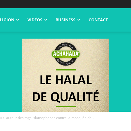
LIGION
VIDÉOS
BUSINESS
CONTACT
 » : l’auteur des tags islamophobes contre la mosquée de...