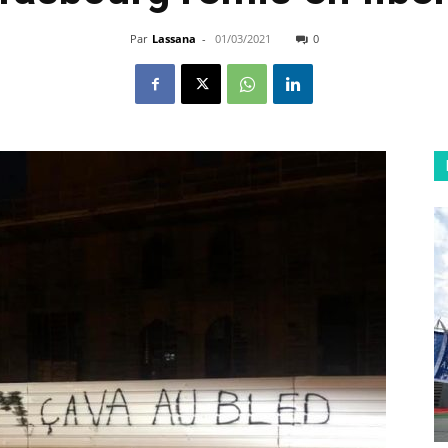
Par
Lassana
-
01/03/2021
0