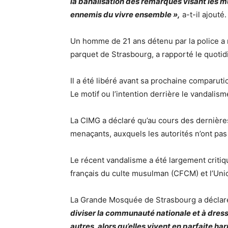
la banalisation des remarques visant les 
ennemis du vivre ensemble »,
a-t-il ajouté.
Un homme de 21 ans détenu par la police 
parquet de Strasbourg, a rapporté le quotid
Il a été libéré avant sa prochaine comparuti
Le motif ou l’intention derrière le vandalis
La CIMG a déclaré qu’au cours des dernière
menaçants, auxquels les autorités n’ont pa
Le récent vandalisme a été largement crit
français du culte musulman (CFCM) et l’Un
La Grande Mosquée de Strasbourg a déclaré 
diviser la communauté nationale et à dress
autres, alors qu’elles vivent en parfaite h