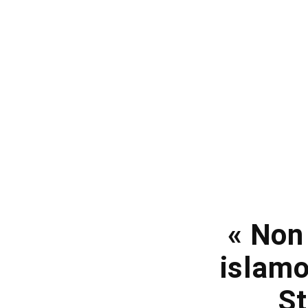
« Non 
islamo
St