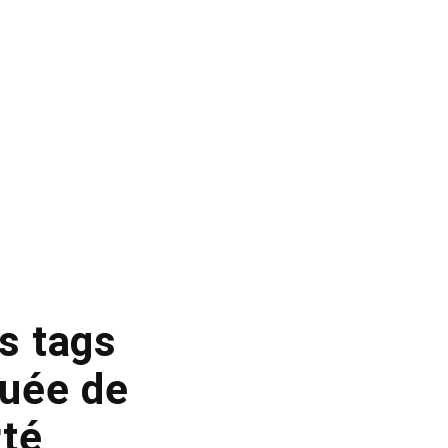
es tags
quée de
rté