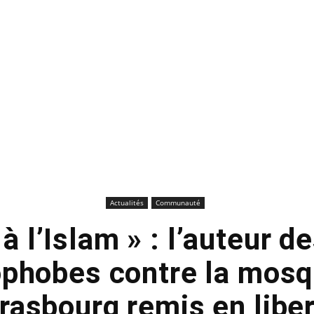
Actualités
Communauté
à l’Islam » : l’auteur d
phobes contre la mos
rasbourg remis en libe