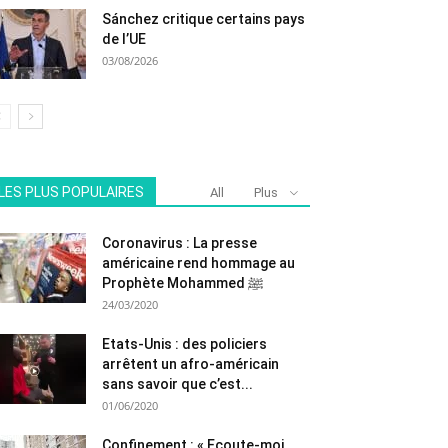
Sánchez critique certains pays
de l’UE
03/08/2026
LES PLUS POPULAIRES
All
Plus
Coronavirus : La presse
américaine rend hommage au
Prophète Mohammed ﷺ
24/03/2020
Etats-Unis : des policiers
arrêtent un afro-américain
sans savoir que c’est...
01/06/2020
Confinement : « Ecoute-moi