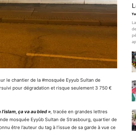
L
Ya
La
de
pé
ap
ur le chantier de la
#mosquée
Eyyub Sultan de
ursuivi pour dégradation et risque seulement 3 750 €
 l’islam, ça va au bled »
,
tracée en grandes lettres
Grande mosquée Eyyûb Sultan de Strasbourg, quartier de
nu être l’auteur du tag à l’issue de sa garde à vue ce