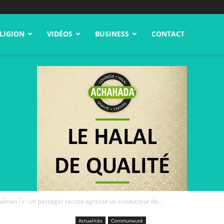
LIGION
VIDÉOS
BUSINESS
CONTACT
lman ! » : un passager raciste agresse un conducteur de...
Actualités
Communauté