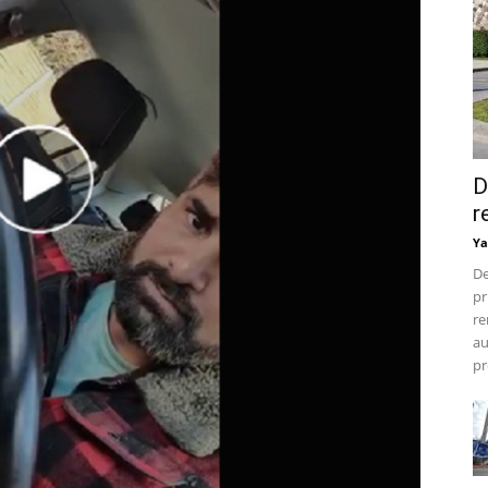
D
r
Ya
De
pr
re
au
pr