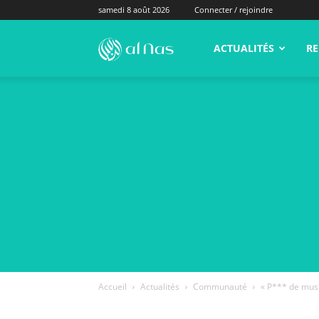
samedi 8 août 2026
Connecter / rejoindre
alNas.fr
ACTUALITÉS
RE
Accueil
Actualités
Communauté
« P*** de musu