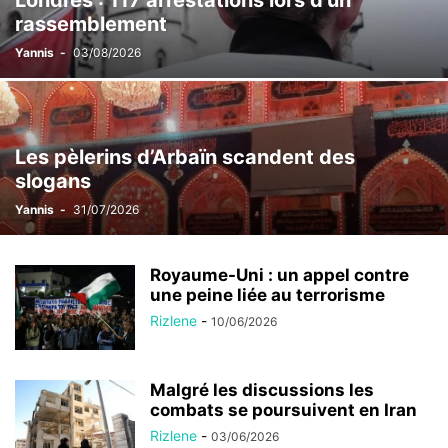
Londres : 117 arrestations lors d’un
rassemblement
Yannis
-
03/08/2026
Les pèlerins d’Arbaïn scandent des
slogans
Yannis
-
31/07/2026
Royaume-Uni : un appel contre
une peine liée au terrorisme
Rizlene
-
10/06/2026
Malgré les discussions les
combats se poursuivent en Iran
Rizlene
-
03/06/2026