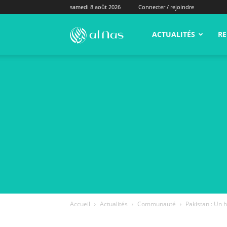
samedi 8 août 2026
Connecter / rejoindre
alNas.fr
ACTUALITÉS
RE
Accueil
Actualités
Communauté
Pakistan : Un h