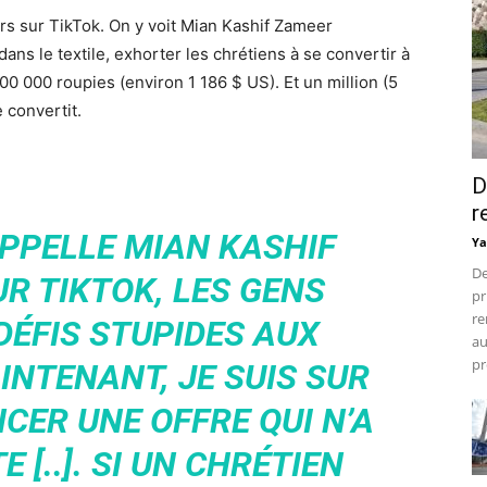
urs sur TikTok. On y voit Mian Kashif Zameer
s le textile, exhorter les chrétiens à se convertir à
 200 000 roupies (environ 1 186 $ US). Et un million (5
 convertit.
D
r
APPELLE MIAN KASHIF
Ya
De
UR TIKTOK, LES GENS
pr
re
DÉFIS STUPIDES AUX
au
pr
INTENANT, JE SUIS SUR
CER UNE OFFRE QUI N’A
E [..]. SI UN CHRÉTIEN