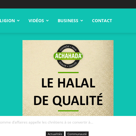
LIGION
VIDÉOS
BUSINESS
CONTACT
omme d’affaires appelle les chrétiens à se convertir à...
Actualités
Communauté