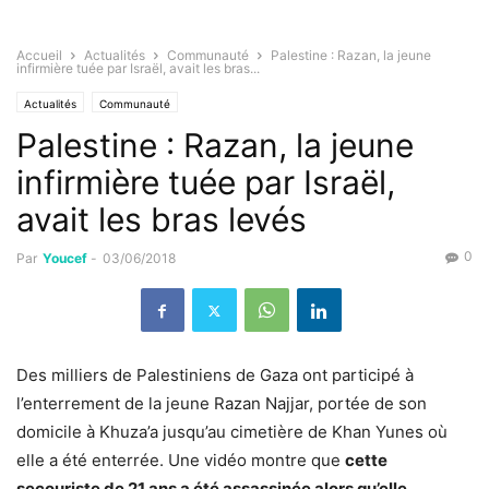
Accueil
Actualités
Communauté
Palestine : Razan, la jeune
infirmière tuée par Israël, avait les bras...
Actualités
Communauté
Palestine : Razan, la jeune
infirmière tuée par Israël,
avait les bras levés
0
Par
Youcef
-
03/06/2018
Des milliers de Palestiniens de Gaza ont participé à
l’enterrement de la jeune Razan Najjar, portée de son
domicile à Khuza’a jusqu’au cimetière de Khan Yunes où
elle a été enterrée. Une vidéo montre que
cette
secouriste de 21 ans a été assassinée alors qu’elle