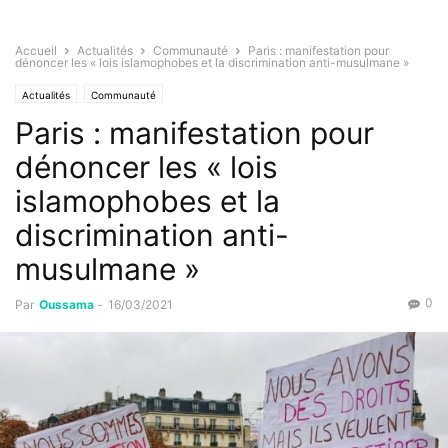
Accueil
Actualités
Communauté
Paris : manifestation pour
dénoncer les « lois islamophobes et la discrimination anti-musulmane »
Actualités
Communauté
Paris : manifestation pour
dénoncer les « lois
islamophobes et la
discrimination anti-
musulmane »
0
Par
Oussama
-
16/03/2021