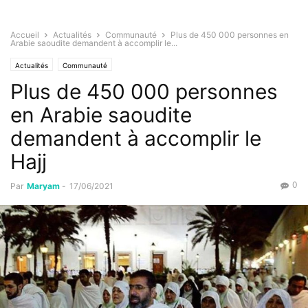
Accueil
Actualités
Communauté
Plus de 450 000 personnes en
Arabie saoudite demandent à accomplir le...
Actualités
Communauté
Plus de 450 000 personnes
en Arabie saoudite
demandent à accomplir le
Hajj
0
Par
Maryam
-
17/06/2021