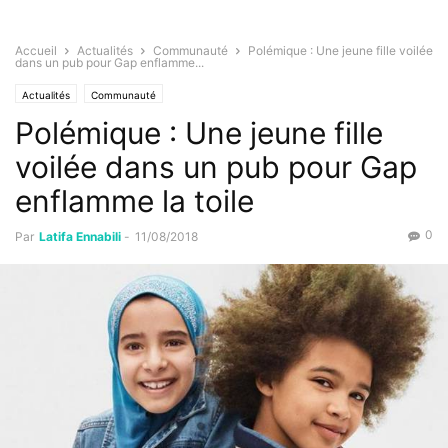
Accueil
Actualités
Communauté
Polémique : Une jeune fille voilée
dans un pub pour Gap enflamme...
Actualités
Communauté
Polémique : Une jeune fille
voilée dans un pub pour Gap
enflamme la toile
0
Par
Latifa Ennabili
-
11/08/2018