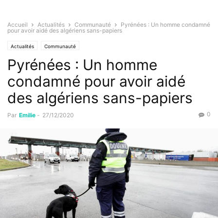
Accueil
Actualités
Communauté
Pyrénées : Un homme condamné
pour avoir aidé des algériens sans-papiers
Actualités
Communauté
Pyrénées : Un homme
condamné pour avoir aidé
des algériens sans-papiers
0
Par
Emilie
-
27/12/2020