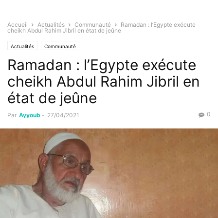
Accueil
Actualités
Communauté
Ramadan : l’Egypte exécute
cheikh Abdul Rahim Jibril en état de jeûne
Actualités
Communauté
Ramadan : l’Egypte exécute
cheikh Abdul Rahim Jibril en
état de jeûne
0
Par
Ayyoub
-
27/04/2021