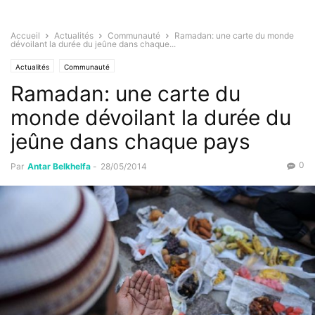
Accueil
Actualités
Communauté
Ramadan: une carte du monde
dévoilant la durée du jeûne dans chaque...
Actualités
Communauté
Ramadan: une carte du
monde dévoilant la durée du
jeûne dans chaque pays
0
Par
Antar Belkhelfa
-
28/05/2014