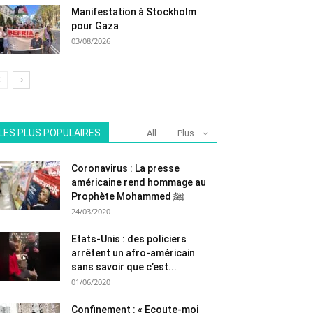
Manifestation à Stockholm
pour Gaza
03/08/2026
LES PLUS POPULAIRES
All
Plus
Coronavirus : La presse
américaine rend hommage au
Prophète Mohammed ﷺ
24/03/2020
Etats-Unis : des policiers
arrêtent un afro-américain
sans savoir que c’est...
01/06/2020
Confinement : « Ecoute-moi