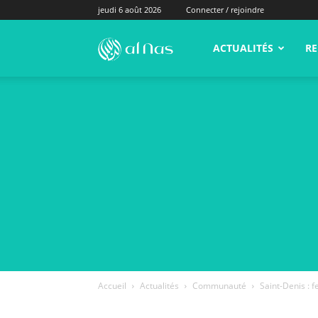
jeudi 6 août 2026
Connecter / rejoindre
alNas.fr
ACTUALITÉS
RE
Accueil
Actualités
Communauté
Saint-Denis : 