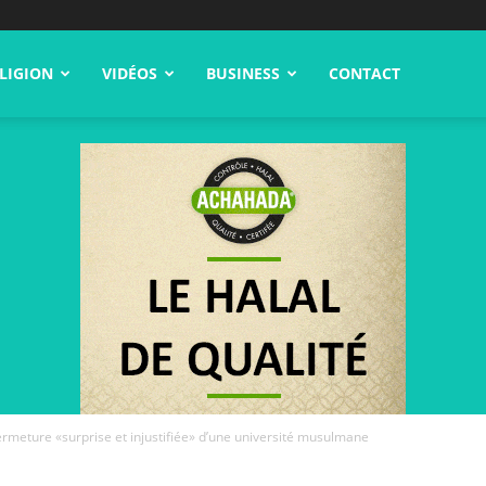
LIGION
VIDÉOS
BUSINESS
CONTACT
fermeture «surprise et injustifiée» d’une université musulmane