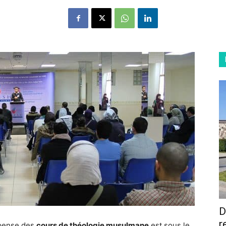
D
r
spense des
cours de théologie musulmane
est sous le