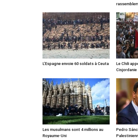
rassemble
L’Espagne envoie 60 soldats à Ceuta
Le Chili appe
Cisjordanie
Les musulmans sont 4 millions au
Pedro Sánch
Royaume-Uni
Palestinien