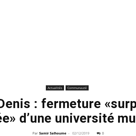
Actualités
Communauté
Denis : fermeture «surp
iée» d’une université 
Par
Samir Salhoume
-
02/12/2019
0