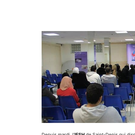
Depuis mardi, l’
IESH
de Saint-Denis qui di