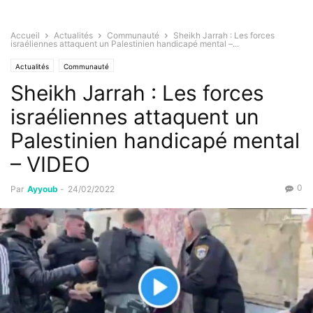
Accueil
Actualités
Communauté
Sheikh Jarrah : Les forces
israéliennes attaquent un Palestinien handicapé mental –...
Actualités
Communauté
Sheikh Jarrah : Les forces
israéliennes attaquent un
Palestinien handicapé mental
– VIDEO
0
Par
Ayyoub
-
24/02/2022