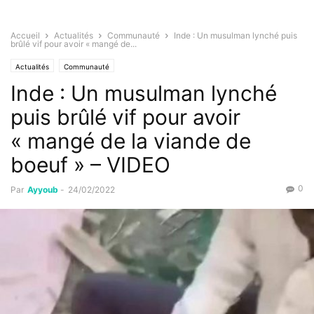
Accueil
Actualités
Communauté
Inde : Un musulman lynché puis
brûlé vif pour avoir « mangé de...
Actualités
Communauté
Inde : Un musulman lynché
puis brûlé vif pour avoir
« mangé de la viande de
boeuf » – VIDEO
0
Par
Ayyoub
-
24/02/2022