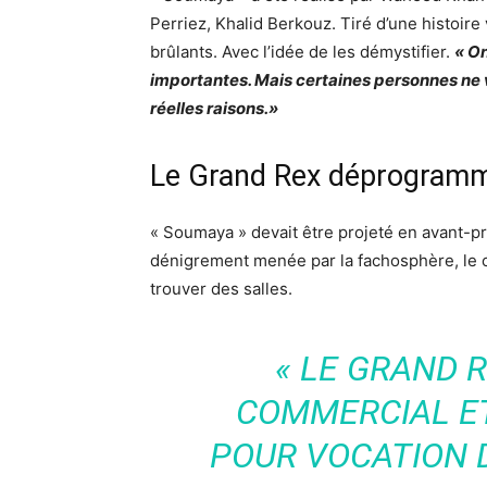
Perriez, Khalid Berkouz. T
iré d’une histoire
brûlants. Avec l’idée de les démystifier.
« On
importantes. Mais certaines personnes ne v
réelles raisons.»
Le Grand Rex déprogram
«
Soumaya » devait être projeté en avant-
dénigrement menée par la fachosphère, le cin
trouver des salles.
« LE GRAND 
COMMERCIAL ET 
POUR VOCATION D