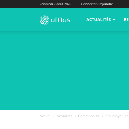
vendredi 7 août 2026
Connecter / rejoindre
alNas.fr
ACTUALITÉS
RE
Accueil
Actualités
Communauté
“Soumaya” le f