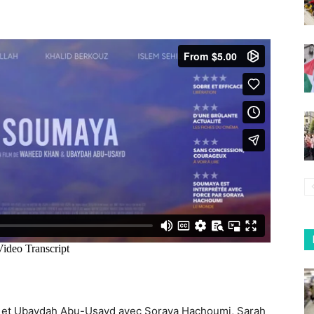
 et
Ubaydah Abu-Usayd
avec Soraya Hachoumi, Sarah