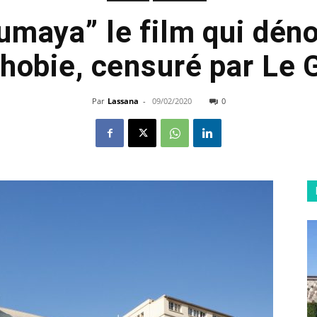
umaya” le film qui dén
phobie, censuré par Le 
Par
Lassana
-
09/02/2020
0