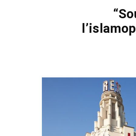
“So
l’islamo