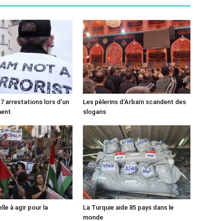
7 arrestations lors d’un
Les pèlerins d’Arbaïn scandent des
ment
slogans
lle à agir pour la
La Turquie aide 85 pays dans le
monde