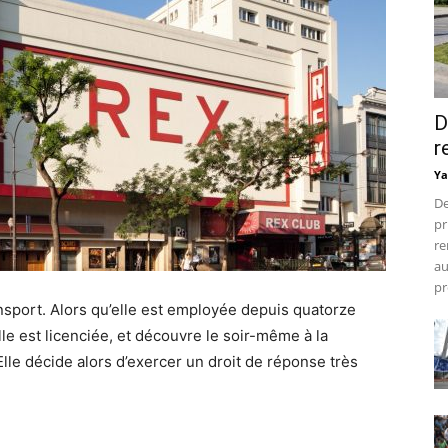
D
r
Ya
De
pr
re
au
pr
sport. Alors qu’elle est employée depuis quatorze
le est licenciée, et découvre le soir-même à la
Elle décide alors d’exercer un droit de réponse très