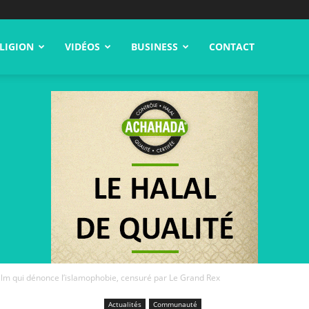
LIGION
VIDÉOS
BUSINESS
CONTACT
ilm qui dénonce l’islamophobie, censuré par Le Grand Rex
Actualités
Communauté