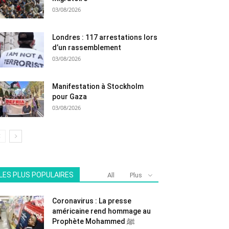
03/08/2026
Londres : 117 arrestations lors
d’un rassemblement
03/08/2026
Manifestation à Stockholm
pour Gaza
03/08/2026
LES PLUS POPULAIRES
All
Plus
Coronavirus : La presse
américaine rend hommage au
Prophète Mohammed ﷺ