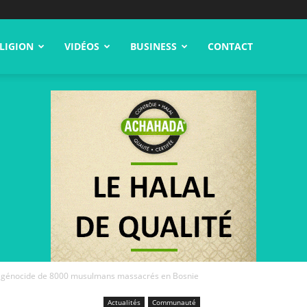
LIGION
VIDÉOS
BUSINESS
CONTACT
le génocide de 8000 musulmans massacrés en Bosnie
Actualités
Communauté