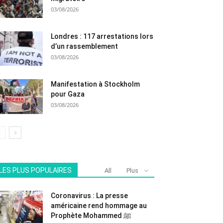
03/08/2026
Londres : 117 arrestations lors
d’un rassemblement
03/08/2026
Manifestation à Stockholm
pour Gaza
03/08/2026
LES PLUS POPULAIRES
All
Plus
Coronavirus : La presse
américaine rend hommage au
Prophète Mohammed ﷺ