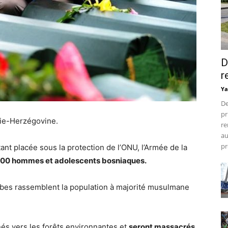
D
r
Ya
De
pr
snie-Herzégovine.
re
au
pr
ant placée sous la protection de l’ONU, l’Armée de la
00 hommes et adolescents bosniaques.
rbes rassemblent la population à majorité musulmane
és vers les forêts environnantes et
seront massacrés