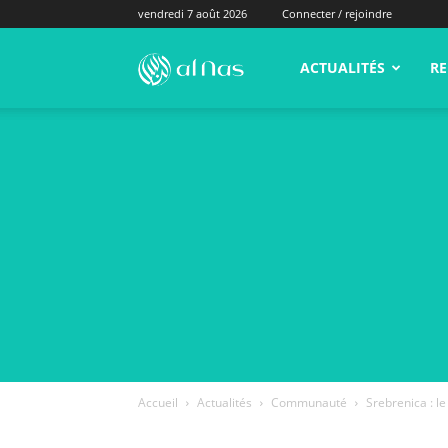
vendredi 7 août 2026
Connecter / rejoindre
alNas.fr
ACTUALITÉS
RE
Accueil
Actualités
Communauté
Srebrenica : 