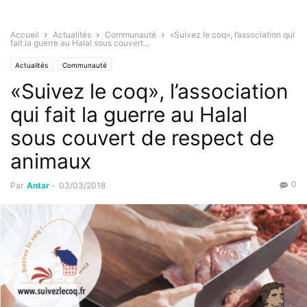
Accueil
Actualités
Communauté
«Suivez le coq», l’association qui
fait la guerre au Halal sous couvert...
Actualités
Communauté
«Suivez le coq», l’association
qui fait la guerre au Halal
sous couvert de respect de
animaux
0
Par
Antar
-
03/03/2018