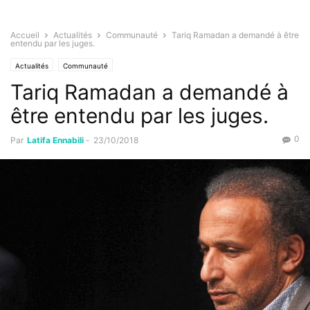
Accueil
Actualités
Communauté
Tariq Ramadan a demandé à être
entendu par les juges.
Actualités
Communauté
Tariq Ramadan a demandé à
être entendu par les juges.
0
Par
Latifa Ennabili
-
23/10/2018