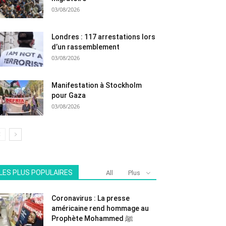
03/08/2026
Londres : 117 arrestations lors
d’un rassemblement
03/08/2026
Manifestation à Stockholm
pour Gaza
03/08/2026
LES PLUS POPULAIRES
All
Plus
Coronavirus : La presse
américaine rend hommage au
Prophète Mohammed ﷺ