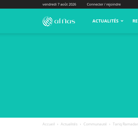
vendredi 7 août 2026
Connecter / rejoindre
alNas.fr
ACTUALITÉS
RE
Accueil
Actualités
Communauté
Tariq Ramadan 