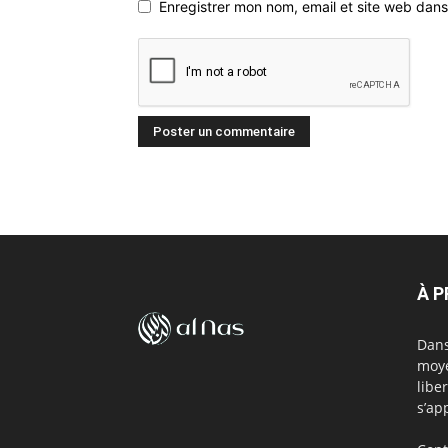
Enregistrer mon nom, email et site web dans
À 
Dans
moye
libe
s’ap