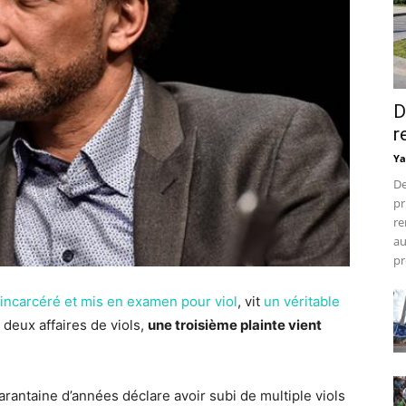
D
r
Ya
De
pr
re
au
pr
incarcéré et mis en examen pour viol
, vit
un véritable
 deux affaires de viols,
une troisième plainte vient
rantaine d’années déclare avoir subi de multiple viols