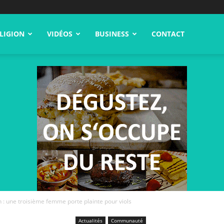
LIGION
VIDÉOS
BUSINESS
CONTACT
: une troisième femme porte plainte pour viols
Actualités
Communauté