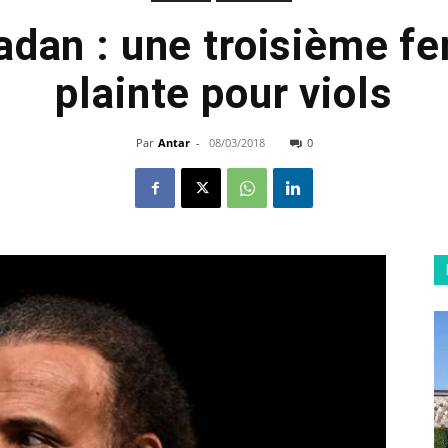
adan : une troisième f
plainte pour viols
Par
Antar
-
08/03/2018
0