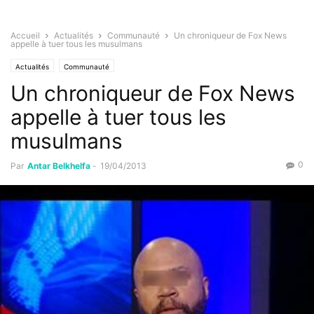
Accueil
Actualités
Communauté
Un chroniqueur de Fox News
appelle à tuer tous les musulmans
Actualités
Communauté
Un chroniqueur de Fox News
appelle à tuer tous les
musulmans
0
Par
Antar Belkhelfa
-
19/04/2013