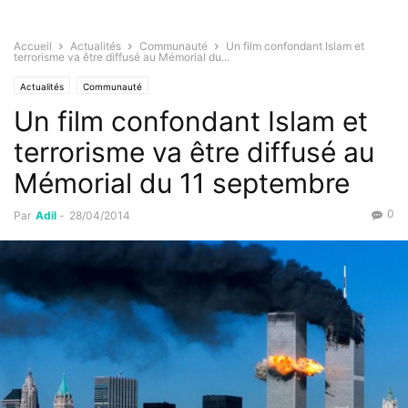
Accueil
Actualités
Communauté
Un film confondant Islam et
terrorisme va être diffusé au Mémorial du...
Actualités
Communauté
Un film confondant Islam et
terrorisme va être diffusé au
Mémorial du 11 septembre
0
Par
Adil
-
28/04/2014