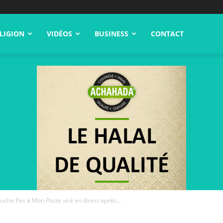
LIGION
VIDÉOS
BUSINESS
CONTACT
ouche Pas à Mon Poste viré en direct après...