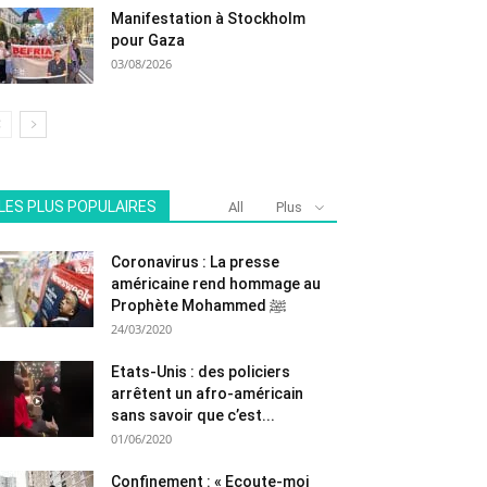
Manifestation à Stockholm
pour Gaza
03/08/2026
LES PLUS POPULAIRES
All
Plus
Coronavirus : La presse
américaine rend hommage au
Prophète Mohammed ﷺ
24/03/2020
Etats-Unis : des policiers
arrêtent un afro-américain
sans savoir que c’est...
01/06/2020
Confinement : « Ecoute-moi