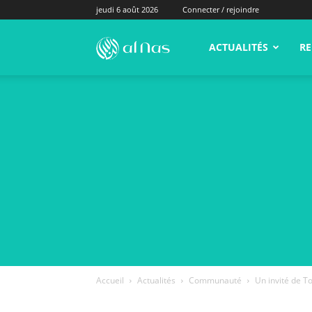
jeudi 6 août 2026
Connecter / rejoindre
alNas.fr
ACTUALITÉS
RE
Accueil
Actualités
Communauté
Un invité de T