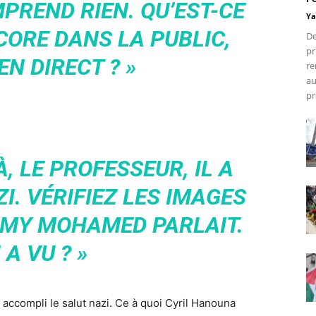
PREND RIEN. QU’EST-CE
Ya
CORE DANS LA PUBLIC,
De
pr
EN DIRECT ? »
re
au
pr
, LE PROFESSEUR, IL A
I. VÉRIFIEZ LES IMAGES
MMY MOHAMED PARLAIT.
 A VU ? »
accompli le salut nazi. Ce à quoi Cyril Hanouna