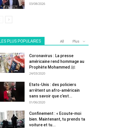
03/08/2026
LES PLUS POPULAIRES
All
Plus
Coronavirus : La presse
américaine rend hommage au
Prophète Mohammed ﷺ
24/03/2020
Etats-Unis : des policiers
arrêtent un afro-américain
sans savoir que c’est...
01/06/2020
Confinement : « Ecoute-moi
bien. Maintenant, tu prends ta
voiture et tu...