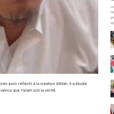
La
de
pé
ap
ès avoir réfléchi à la création d’Allah. Il a étudié
vaincu que l’islam soit la vérité.