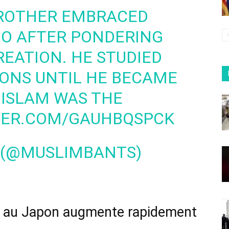
BROTHER EMBRACED
GO AFTER PONDERING
REATION. HE STUDIED
IONS UNTIL HE BECAME
 ISLAM WAS THE
TER.COM/GAUHBQSPCK
 (@MUSLIMBANTS)
 au Japon augmente rapidement