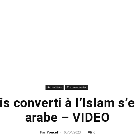
Actualités
Communauté
is converti à l’Islam s’
arabe – VIDEO
Par
Youcef
-
05/04/2023
0