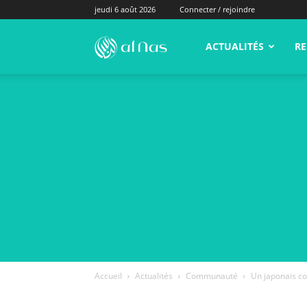
jeudi 6 août 2026
Connecter / rejoindre
alNas.fr
ACTUALITÉS
RE
Accueil
Actualités
Communauté
Un japonais co