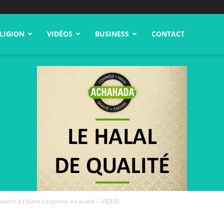
LIGION
VIDÉOS
BUSINESS
CONTACT
nverti à l’Islam s’exprime en arabe – VIDEO