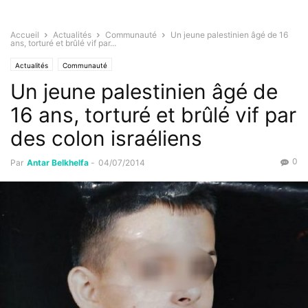
Accueil
Actualités
Communauté
Un jeune palestinien âgé de 16
ans, torturé et brûlé vif par...
Actualités
Communauté
Un jeune palestinien âgé de
16 ans, torturé et brûlé vif par
des colon israéliens
0
Par
Antar Belkhelfa
-
04/07/2014