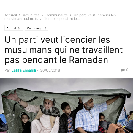
Accueil
Actualités
Communauté
Un parti veut licencier les
musulmans qui ne travaillent pas pendant le...
Actualités
Communauté
Un parti veut licencier les
musulmans qui ne travaillent
pas pendant le Ramadan
0
Par
Latifa Ennabili
-
30/05/2018