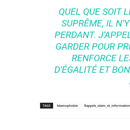
QUEL QUE SOIT L
SUPRÊME, IL N’
PERDANT. J’APPEL
GARDER POUR PRI
RENFORCE LES
D’ÉGALITÉ ET BO
TAGS
Islamophobie
Rappels_islam_et_information