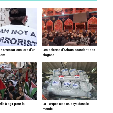
7 arrestations lors d’un
Les pèlerins d’Arbaïn scandent des
ment
slogans
lle à agir pour la
La Turquie aide 85 pays dans le
monde