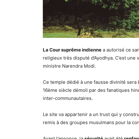
La Cour suprême indienne
a autorisé ce sa
religieux très disputé d’Ayodhya. C’est une
ministre Narendra Modi.
Ce temple dédié à une fausse divinité sera 
16ème siècle démoli par des fanatiques hi
inter-communautaires.
Le site va appartenir a un trust qui y constr
remis à des groupes musulmans pour la con
Avant l’annonce, la
sécurité
avait été
renfor