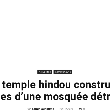
Actualités
Communauté
n temple hindou construi
nes d’une mosquée détr
Par
Samir Salhoume
-
10/11/2019
0