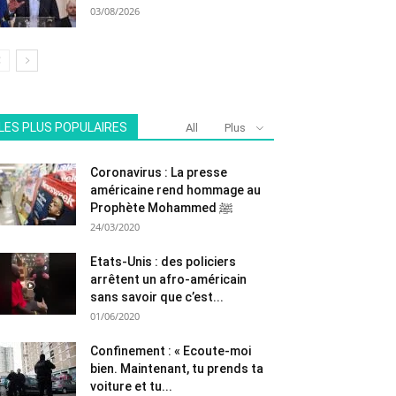
03/08/2026
LES PLUS POPULAIRES
All
Plus
Coronavirus : La presse
américaine rend hommage au
Prophète Mohammed ﷺ
24/03/2020
Etats-Unis : des policiers
arrêtent un afro-américain
sans savoir que c’est...
01/06/2020
Confinement : « Ecoute-moi
bien. Maintenant, tu prends ta
voiture et tu...