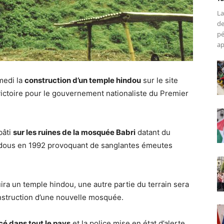
La
de
pé
ap
medi la
construction d’un temple hindou
sur le site
 victoire pour le gouvernement nationaliste du Premier
bâti
sur les ruines de la mosquée Babri
datant du
ndous en 1992 provoquant de sanglantes émeutes
uira un temple hindou, une autre partie du terrain sera
struction d’une nouvelle mosquée.
cé dans tout le pays
et la police mise en état d’alerte.