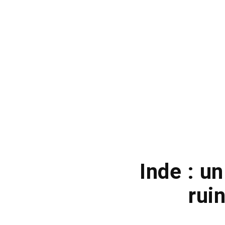
Inde : u
rui