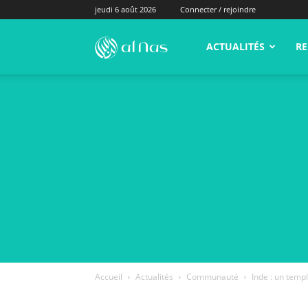
jeudi 6 août 2026
Connecter / rejoindre
alNas.fr
ACTUALITÉS
RE
Accueil
Actualités
Communauté
Inde : un temp