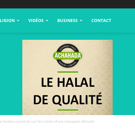
LIGION
VIDÉOS
BUSINESS
CONTACT
le hindou construit sur les ruines d’une mosquée détruite