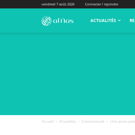
vendredi 7 août 2026
Connecter / rejoindre
alNas.fr
ACTUALITÉS
RE
Accueil
Actualités
Communauté
Une jeune pale