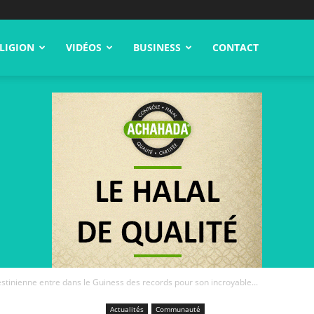
LIGION
VIDÉOS
BUSINESS
CONTACT
stinienne entre dans le Guiness des records pour son incroyable...
Actualités
Communauté