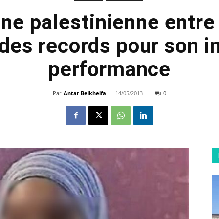
ne palestinienne entre
des records pour son i
performance
Par
Antar Belkhelfa
-
14/05/2013
0