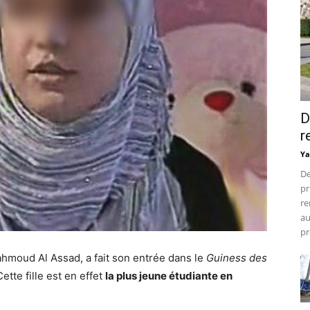
D
r
Ya
De
pr
re
au
pr
ahmoud Al Assad, a fait son entrée dans le
Guiness des
tte fille est en effet
la plus jeune étudiante en