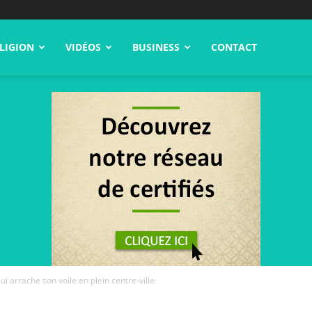
LIGION
VIDÉOS
BUSINESS
CONTACT
i arrache son voile en plein centre-ville