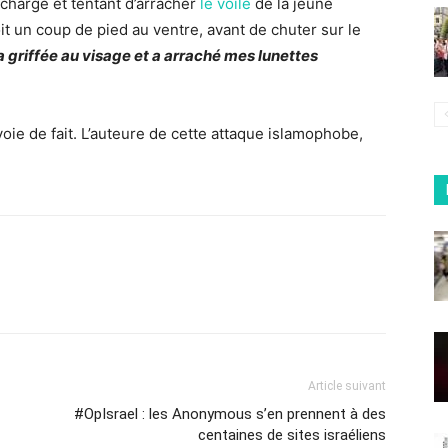
a charge et tentant d’arracher
le voile
de la jeune
it un coup de pied au ventre, avant de chuter sur le
a griffée au visage et a arraché mes lunettes
oie de fait. L’auteure de cette attaque islamophobe,
Article suivant
#OpIsrael : les Anonymous s’en prennent à des
centaines de sites israéliens