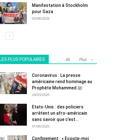
Manifestation à Stockholm
pour Gaza
03/08/2026
LES PLUS POPULAIRES
All
Plus
Coronavirus : La presse
américaine rend hommage au
Prophète Mohammed ﷺ
24/03/2020
Etats-Unis : des policiers
arrêtent un afro-américain
sans savoir que c’est...
01/06/2020
Confinement : « Ecoute-moi