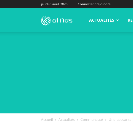
jeudi 6 août 2026
Connecter / rejoindre
alNas.fr
ACTUALITÉS
RE
Accueil
Actualités
Communauté
Une passante lu