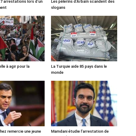
7 arrestations lors d’un
Les pèlerins d’Arbaïn scandent des
ment
slogans
lle à agir pour la
La Turquie aide 85 pays dans le
monde
ez remercie une jeune
Mamdani étudie l’arrestation de