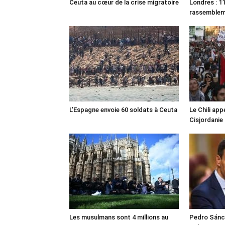
Ceuta au cœur de la crise migratoire
Londres : 11
rassemble
L’Espagne envoie 60 soldats à Ceuta
Le Chili appe
Cisjordanie
Les musulmans sont 4 millions au
Pedro Sánch