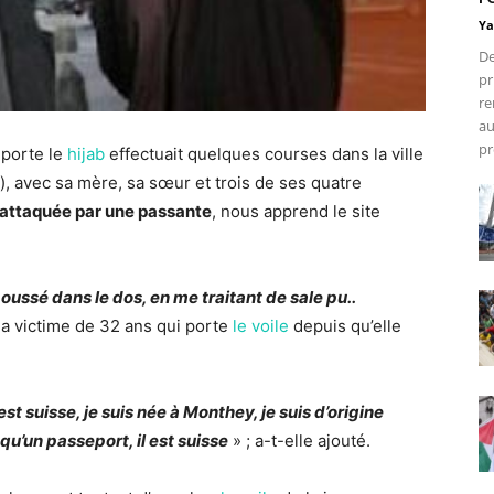
Ya
De
pr
re
au
pr
 porte le
hijab
effectuait quelques courses dans la ville
, avec sa mère, sa sœur et trois de ses quatre
ttaquée par une passante
, nous apprend le site
poussé dans le dos, en me traitant de sale pu..
 la victime de 32 ans qui porte
le voile
depuis qu’elle
est suisse, je suis née à Monthey, je suis d’origine
qu’un passeport, il est suisse
» ; a-t-elle ajouté.