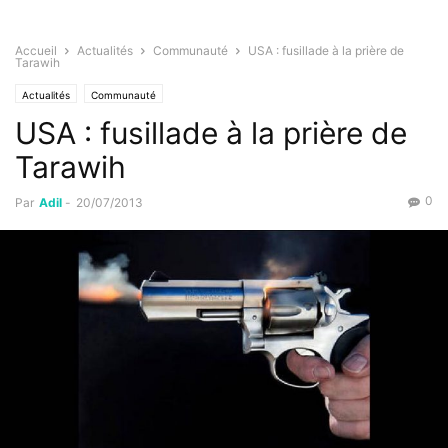
Accueil
Actualités
Communauté
USA : fusillade à la prière de
Tarawih
Actualités
Communauté
USA : fusillade à la prière de
Tarawih
0
Par
Adil
-
20/07/2013