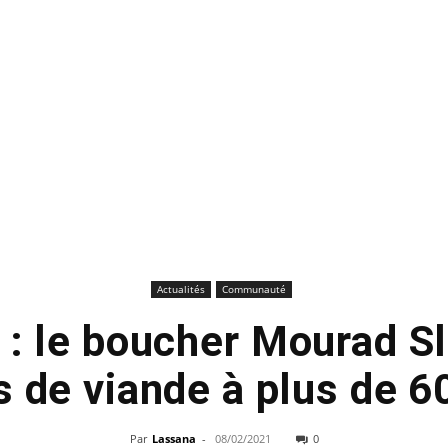
Actualités
Communauté
 : le boucher Mourad Sl
s de viande à plus de 
Par
Lassana
-
08/02/2021
0