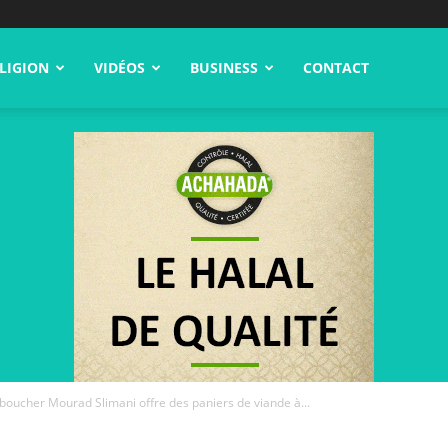
LIGION
VIDÉOS
BUSINESS
CONTACT
e boucher Mourad Slimani offre des paniers de viande à...