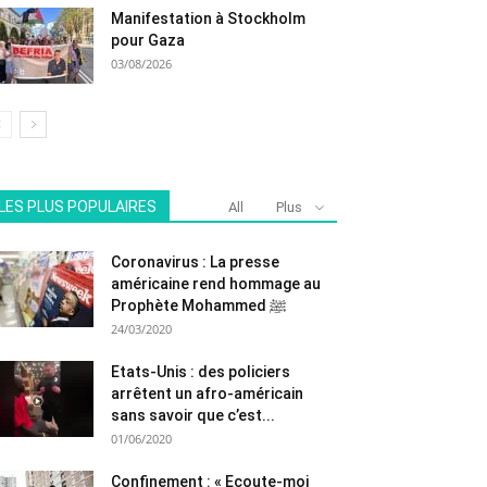
Manifestation à Stockholm
pour Gaza
03/08/2026
LES PLUS POPULAIRES
All
Plus
Coronavirus : La presse
américaine rend hommage au
Prophète Mohammed ﷺ
24/03/2020
Etats-Unis : des policiers
arrêtent un afro-américain
sans savoir que c’est...
01/06/2020
Confinement : « Ecoute-moi