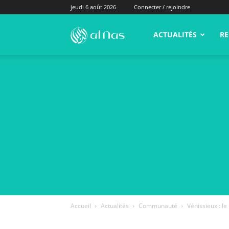
jeudi 6 août 2026
Connecter / rejoindre
alNas.fr
ACTUALITÉS
RE
Accueil
Actualités
Communauté
Vénissieux : l