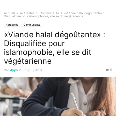
Accueil
Actualités
Communauté
«Viande halal dégoûtante» :
Disqualifiée pour islamophobie, elle se dit végétarienne
Actualités
Communauté
«Viande halal dégoûtante» :
Disqualifiée pour
islamophobie, elle se dit
végétarienne
0
Par
Ayyoub
-
19/08/2019