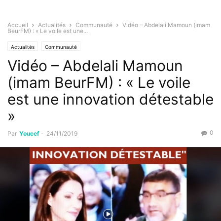
Accueil
Actualités
Communauté
Vidéo – Abdelali Mamoun (imam
BeurFM) : « Le voile est une...
Actualités
Communauté
Vidéo – Abdelali Mamoun
(imam BeurFM) : « Le voile
est une innovation détestable
»
0
Par
Youcef
-
24/11/2019