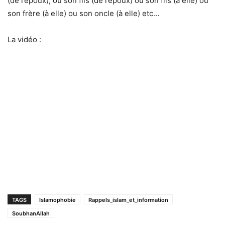
(de l’époux), ou son fils (de l’époux) ou son fils (à elle) ou
son frère (à elle) ou son oncle (à elle) etc…
La vidéo :
TAGS
Islamophobie
Rappels_islam_et_information
SoubhanAllah