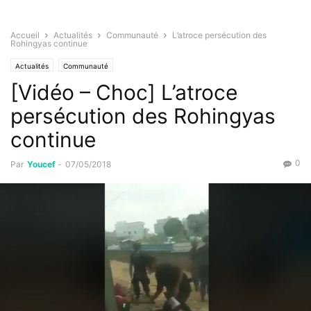
Accueil
Actualités
Communauté
L’atroce persécution des
Rohingyas continue
Actualités
Communauté
[Vidéo – Choc] L’atroce
persécution des Rohingyas
continue
0
Par
Youcef
-
07/05/2018