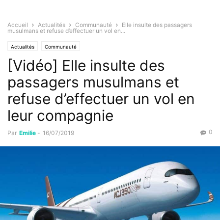
Accueil
Actualités
Communauté
Elle insulte des passagers
musulmans et refuse d’effectuer un vol en...
Actualités
Communauté
[Vidéo] Elle insulte des
passagers musulmans et
refuse d’effectuer un vol en
leur compagnie
0
Par
Emilie
-
16/07/2019