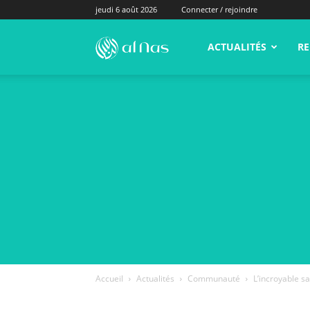
jeudi 6 août 2026
Connecter / rejoindre
alNas.fr
ACTUALITÉS
RE
Accueil
Actualités
Communauté
L’incroyable sa