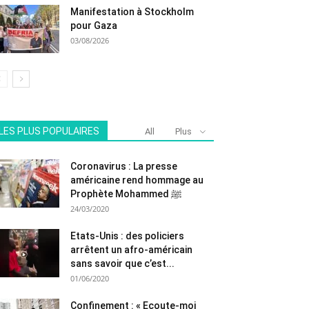
Manifestation à Stockholm
pour Gaza
03/08/2026
LES PLUS POPULAIRES
All
Plus
Coronavirus : La presse
américaine rend hommage au
Prophète Mohammed ﷺ
24/03/2020
Etats-Unis : des policiers
arrêtent un afro-américain
sans savoir que c’est...
01/06/2020
Confinement : « Ecoute-moi