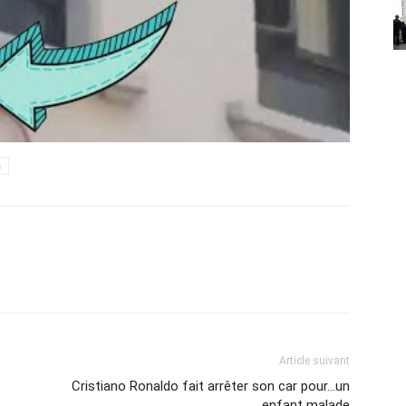
h
Article suivant
Cristiano Ronaldo fait arrêter son car pour…un
enfant malade