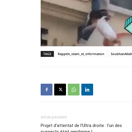
TAGS
Rappels_islam_et_information
SoubhanAlla
Article précédent
Projet d’attentat de l’Ultra droite : l’un des
suspects était gendarme !