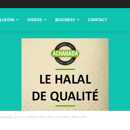
LIGION
VIDÉOS
BUSINESS
CONTACT
uvetage de trois enfants lors d’un incendie à Marseille