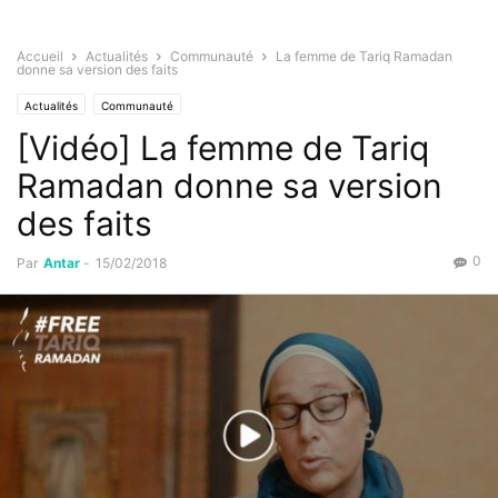
Accueil
Actualités
Communauté
La femme de Tariq Ramadan
donne sa version des faits
Actualités
Communauté
[Vidéo] La femme de Tariq
Ramadan donne sa version
des faits
0
Par
Antar
-
15/02/2018