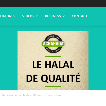
LIGION
VIDÉOS
BUSINESS
CONTACT
 d’être responsable de « 300 morts dans notre...