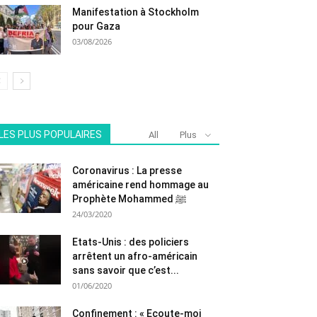
Manifestation à Stockholm
pour Gaza
03/08/2026
LES PLUS POPULAIRES
All
Plus
Coronavirus : La presse
américaine rend hommage au
Prophète Mohammed ﷺ
24/03/2020
Etats-Unis : des policiers
arrêtent un afro-américain
sans savoir que c’est...
01/06/2020
Confinement : « Ecoute-moi