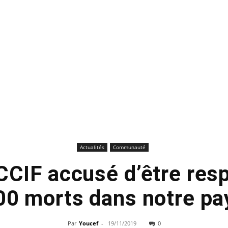
Actualités
Communauté
 CCIF accusé d’être res
00 morts dans notre pa
Par
Youcef
-
19/11/2019
0