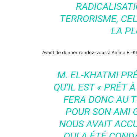
RADICALISATI
TERRORISME, CEL
LA PL
Avant de donner rendez-vous à Amine El-Kha
M. EL-KHATMI PR
QU’IL EST « PRÊT À
FERA DONC AU 
POUR SON AMI G
NOUS AVAIT ACCU
QUI A ÉTÉ CON