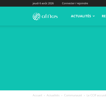
jeudi 6 août 2026
Connecter / rejoindre
alNas.fr
ACTUALITÉS
RE
Accueil
Actualités
Communauté
Le CCIF accusé