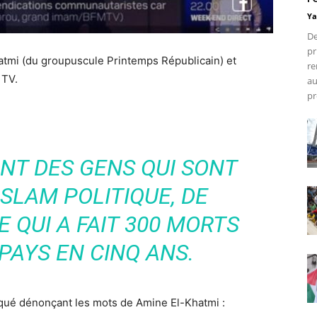
Ya
De
pr
atmi (du groupuscule Printemps Républicain) et
re
 TV.
au
pr
SONT DES GENS QUI SONT
ISLAM POLITIQUE, DE
E QUI A FAIT 300 MORTS
PAYS EN CINQ ANS.
iqué dénonçant les mots de Amine El-Khatmi :