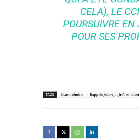
CELA), LE C
POURSUIVRE EN 
POUR SES PRO
TAGS
Islamophobie
Rappels_islam_et_information