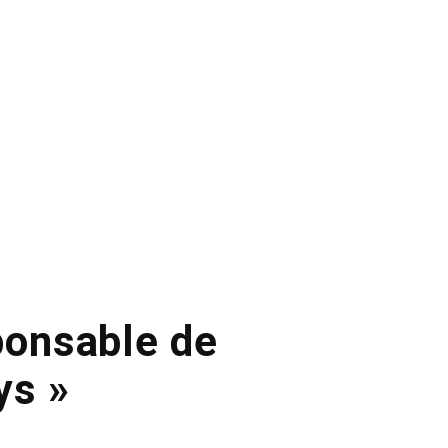
ponsable de
ys »